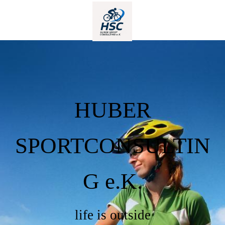
HUBER
SPORTCONSULTIN
G e.K.
life is outside